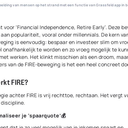
eelding van mensen op het strand met een functie van Grassfeld app in b
t voor ‘Financial Independence, Retire Early’. Deze b
 aan populariteit, vooral onder millennials. De kern va
eging is eenvoudig: bespaar en investeer slim om vroe
el onafhankelijk te worden en zo vroeg mogelijk te ku
met werken. Het klinkt misschien als een droom, maa
rs van de FIRE-beweging is het een heel concreet doe
rkt FIRE?
gie achter FIRE is vrij rechttoe, rechtaan. Het vergt v
 discipline.
aliseer je ‘spaarquote’💰
ent dat je zo veel mogelijk van je inkomen spaart en