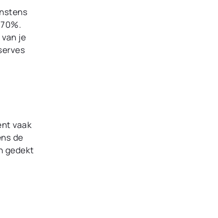
instens
 70%.
 van je
serves
ent vaak
ens de
en gedekt