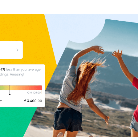
rzicht.
geweldig overzicht.
arten &
Grassfeld Intelligence
en
ngrijke documenten
Stel vragen aan jouw
tenkaarten in de app.
persoonlijke financiële assistent.