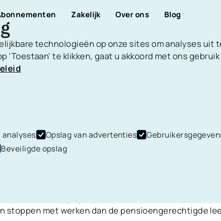
Abonnementen
Zakelijk
Over ons
Blog
ng
elijkbare technologieën op onze sites om analyses uit 
p 'Toestaan' te klikken, gaat u akkoord met ons gebruik
eleid
ren
Bankrekeningen &
rd
12 november 2024
|
10
MIN LEESTIJD
Transacties
E-BEWEGING: VERVROEG
Koppel bankrekeningen, beheer
ten aan voor
tegenpartijen,
n periodieke
categorieën,terugbetalingen en
SIOEN DOOR FINANCIËLE
 analyses
Opslag van advertenties
Gebruikersgegeven
meer.
Beveiligde opslag
JHEID
van een vervroegd pensioen en financiële vrijheid via d
& Leningen
Analytics
 De FIRE-beweging draait om financiële vrijheid, waar
an stoppen met werken dan de pensioengerechtigde leef
Heldere grafieken en
chulden en leningen
diagrammen geven je een