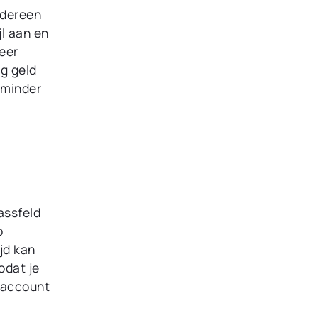
edereen
jl aan en
eer
g geld
 minder
assfeld
o
jd kan
odat je
n account