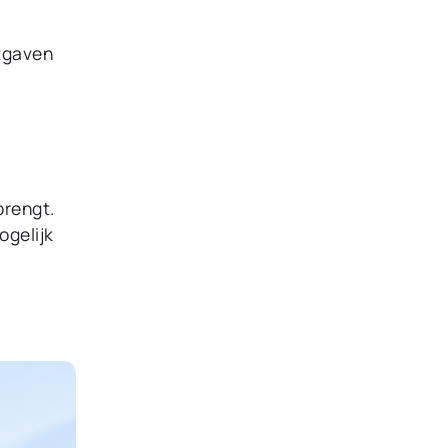
itgaven
brengt.
ogelijk