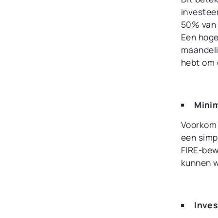
investee
50% van 
Een hoge
maandeli
hebt om o
Minim
Voorkom 
een simp
FIRE-bew
kunnen w
Inves