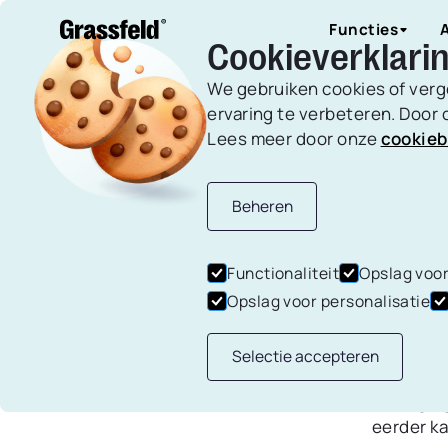
Functies
Cookieverklari
We gebruiken cookies of verg
ervaring te verbeteren. Door o
Lees meer door onze
cookieb
Budgette
Gepublicee
Alle artikelen
Overige
Beheren
FIR
Maak budget
dagelijkse e
PEN
Functionaliteit
Opslag voor
uitgaven.
Opslag voor personalisatie
VRI
Selectie accepteren
Droom je 
Schulden 
beweging?
eerder k
Houd al je s