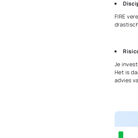
Disci
FIRE vere
drastisc
Risic
Je inves
Het is d
advies va