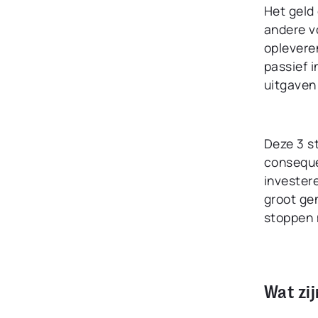
Het geld 
andere v
oplevere
passief i
uitgaven
Deze 3 st
consequen
invester
groot gen
stoppen 
Wat zi