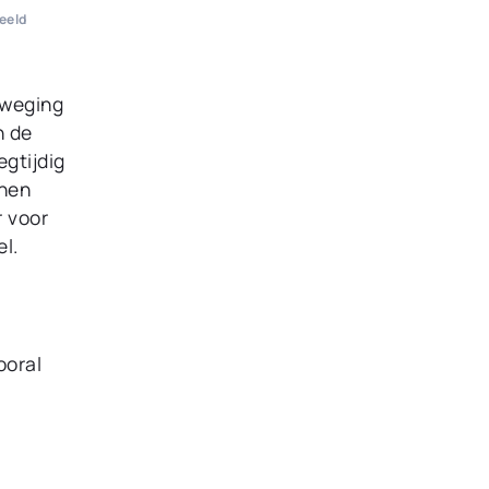
eeld
eweging
n de
gtijdig
nnen
r voor
l.
ooral