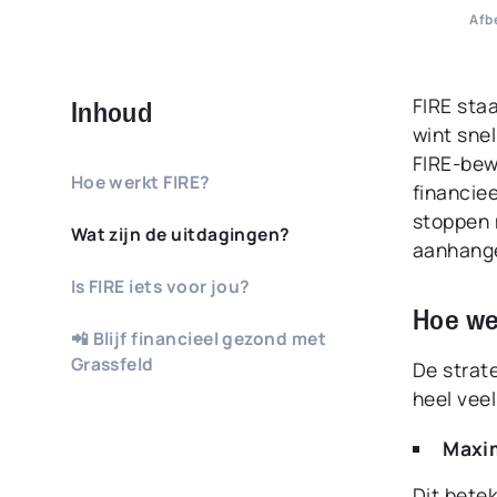
Afb
FIRE staa
Inhoud
wint snel
FIRE-bew
Hoe werkt FIRE?
financie
stoppen 
Wat zijn de uitdagingen?
aanhange
Is FIRE iets voor jou?
Hoe we
📲 Blijf financieel gezond met
Grassfeld
De strate
heel veel
Maxim
Dit betek