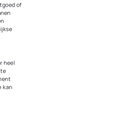
stgoed of
nnen
en
ijkse
r heel
 te
ment
e kan