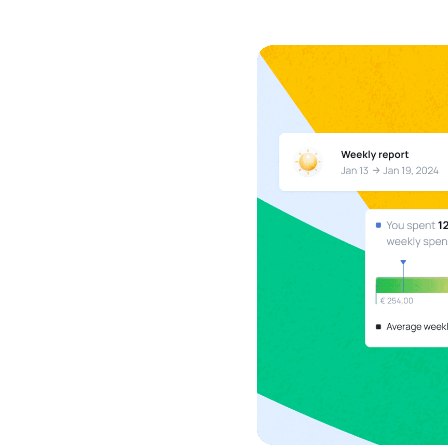
bij in één ove
Klantenka
Document
Bewaar bela
en al je klan