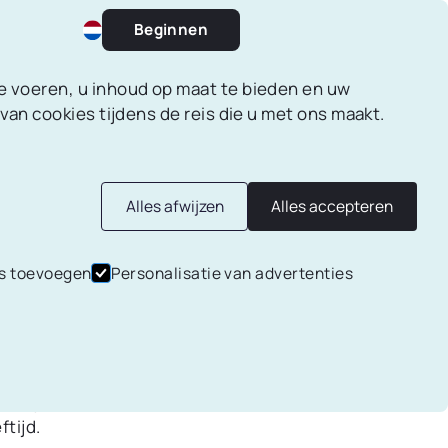
Beginnen
te voeren, u inhoud op maat te bieden en uw
 van cookies tijdens de reis die u met ons maakt.
Spaardoelen
Alles afwijzen
Alles accepteren
D
Maak spaardoelen aan en werk
s toevoegen
Personalisatie van advertenties
stap voor stap naar je dromen.
e FIRE
Financiële rapporten
door je
tijd.
Genereer maandelijkse of
wekelijkse financiële PDF-