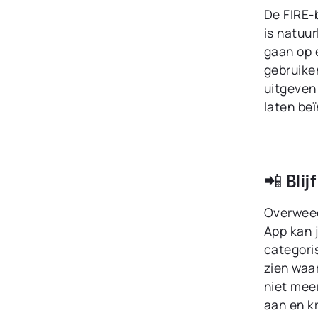
De FIRE-
is natuur
gaan op 
gebruike
uitgeven 
laten be
📲 Blij
Overweeg 
App kan j
categoris
zien waa
niet mee
aan en kr