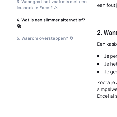
3. Waar gaat het vaak mis met een
een foutj
kasboek in Excel? ⚠️
4. Wat is een slimmer alternatief?
🚀
2. Wan
5. Waarom overstappen? 🔄
Een kasbo
Je pe
Je he
Je ge
Zodra je
simpelwe
Excel al s