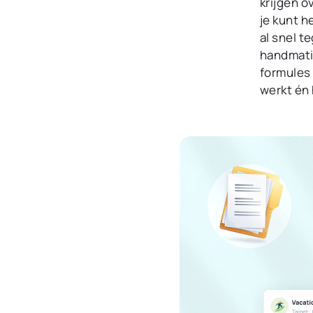
krijgen ov
bij in één ove
je kunt h
al snel t
handmatig
formules 
werkt én 
Klantenka
Document
Bewaar bela
en al je klan