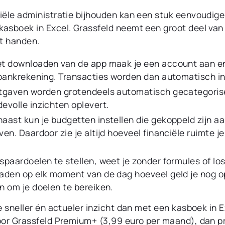
iële administratie bijhouden kan een stuk eenvoudiger
kasboek in Excel. Grassfeld neemt een groot deel van
it handen.
et downloaden van de app maak je een account aan e
 bankrekening. Transacties worden dan automatisch i
itgaven worden grotendeels automatisch gecategoris
evolle inzichten oplevert.
aast kun je budgetten instellen die gekoppeld zijn aa
ven. Daardoor zie je altijd hoeveel financiële ruimte j
spaardoelen te stellen, weet je zonder formules of lo
aden op elk moment van de dag hoeveel geld je nog o
n om je doelen te bereiken.
je sneller én actueler inzicht dan met een kasboek in E
voor Grassfeld Premium+ (3,99 euro per maand), dan pr