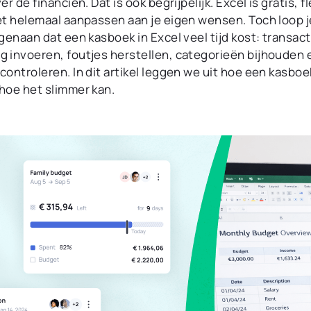
er de financiën. Dat is ook begrijpelijk. Excel is gratis, f
rzicht.
geweldig overzicht.
et helemaal aanpassen aan je eigen wensen. Toch loop j
egenaan dat een kasboek in Excel veel tijd kost: transac
 invoeren, foutjes herstellen, categorieën bijhouden 
controleren. In dit artikel leggen we uit hoe een kasboe
hoe het slimmer kan.
arten &
Grassfeld Intelligence
en
ngrijke documenten
Stel vragen aan jouw
tenkaarten in de app.
persoonlijke financiële assistent.