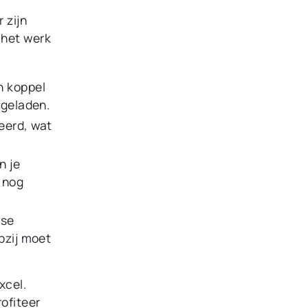
 zijn
 het werk
n koppel
ngeladen.
eerd, wat
n je
e nog
sse
pzij moet
xcel.
ofiteer