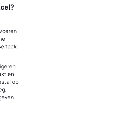
xcel?
nvoeren
che
se taak.
rigeren
akt en
estal op
eg,
geven.