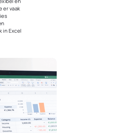
lexibel en
rapportages.
e er vaak
ties
en
k in Excel
Alles weergeven