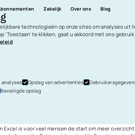
Abonnementen
Zakelijk
Over ons
Blog
ng
elijkbare technologieën op onze sites om analyses uit 
p 'Toestaan' te klikken, gaat u akkoord met ons gebruik
eleid
ren
Bankrekeningen &
rd
17 februari 2026
|
4
MIN LEESTIJD
Transacties
F EEN KASBOEK IN EXCEL
Koppel bankrekeningen, beheer
ten aan voor
tegenpartijen,
n periodieke
categorieën,terugbetalingen en
EN OF AUTOMATISEREN
 analyses
Opslag van advertenties
Gebruikersgegeven
meer.
Beveiligde opslag
DEK DE BESTE METHODE
n kasboek in Excel maken om grip op je geld te krijgen, d
& Leningen
Analytics
k om te weten hoe je dit overzichtelijk en foutloos opze
n Excel is voor veel mensen de start om meer overzicht
Heldere grafieken en
chulden en leningen
diagrammen geven je een