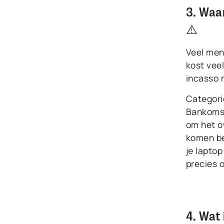
3. Waa
⚠️
Veel men
kost veel
incasso m
Categori
Bankomsc
om het o
komen be
je laptop
precies 
4. Wat 