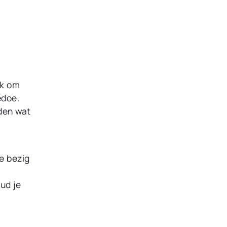
ok om
edoe.
uden wat
e bezig
ud je