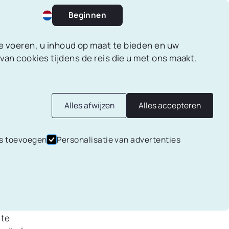
Beginnen
te voeren, u inhoud op maat te bieden en uw
 van cookies tijdens de reis die u met ons maakt.
Spaardoelen
Alles afwijzen
Alles accepteren
Maak spaardoelen aan en werk
?
s toevoegen
Personalisatie van advertenties
stap voor stap naar je dromen.
an is het
Financiële rapporten
t. Een
 te
Genereer maandelijkse of
wekelijkse financiële PDF-