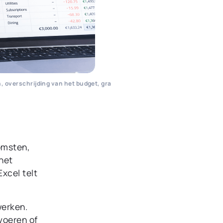
 overschrijding van het budget, gra
komsten,
 het
xcel telt
werken.
voeren of