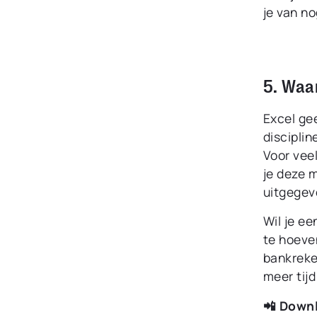
je van no
5. Waa
Excel gee
disciplin
Voor vee
je deze 
uitgegeve
Wil je e
te hoeven
bankreken
meer tijd
📲 Downl