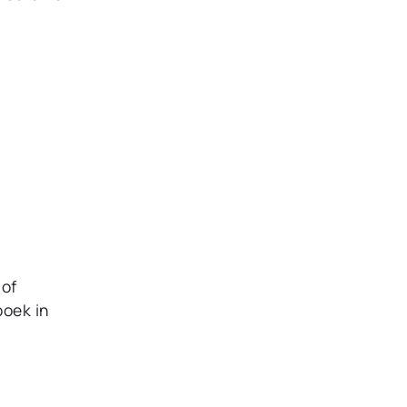
 of
boek in