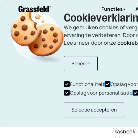
Functies
Cookieverklari
We gebruiken cookies of verg
ervaring te verbeteren. Door o
Lees meer door onze
cookieb
Budgette
Gepublicee
Alle artikelen
Overige
Beheren
ZEL
Maak budget
dagelijkse e
MAK
Functionaliteit
Opslag voor
uitgaven.
Opslag voor personalisatie
ONT
Selectie accepteren
Wil je ee
Schulden 
belangrij
kasboek i
Houd al je s