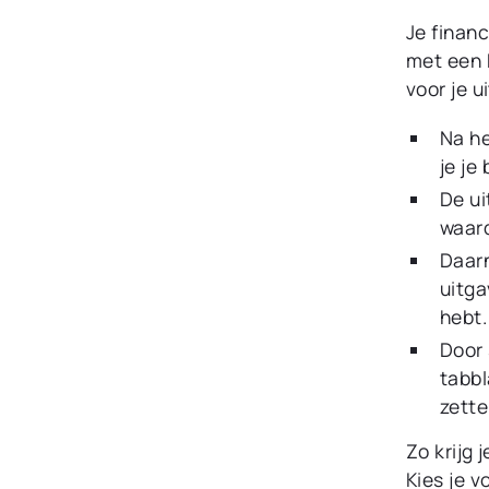
Je financ
met een 
voor je u
Na h
je je
De u
waard
Daarn
uitga
hebt.
Door 
tabbl
zette
Zo krijg 
Kies je 