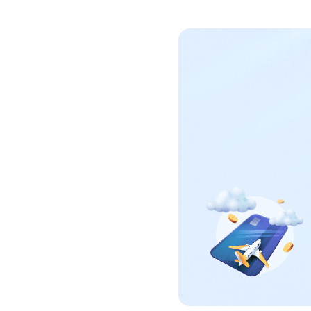
bij in één ove
Klantenka
Document
Bewaar bela
en al je klan