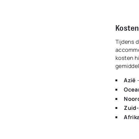
Kosten
Tijdens d
accommod
kosten hi
gemiddel
Azië
Ocea
Noor
Zuid
Afrik