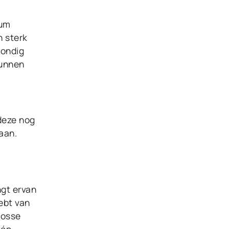
sum
n sterk
rondig
kunnen
 deze nog
aan.
ngt ervan
ebt van
losse
één