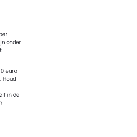
per
ijn onder
t
00 euro
k. Houd
lf in de
n