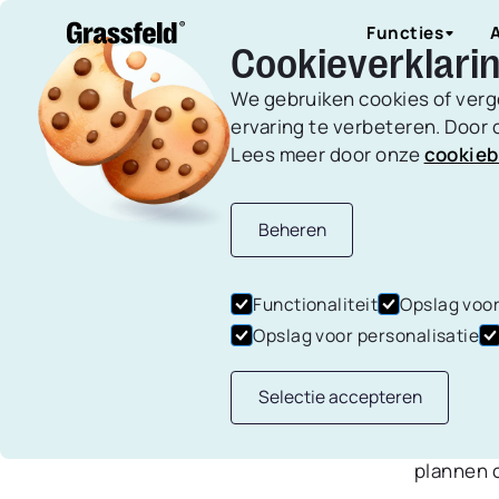
Functies
Cookieverklari
We gebruiken cookies of verg
ervaring te verbeteren. Door o
Lees meer door onze
cookieb
Budgette
Gepublicee
Alle artikelen
Levensge
Beheren
WAT
Maak budget
dagelijkse e
Wat kost 
Functionaliteit
Opslag voor
uitgaven.
de totale
Opslag voor personalisatie
reisstijl
Wel is he
Selectie accepteren
een werel
met welke
Schulden 
plannen o
Houd al je s