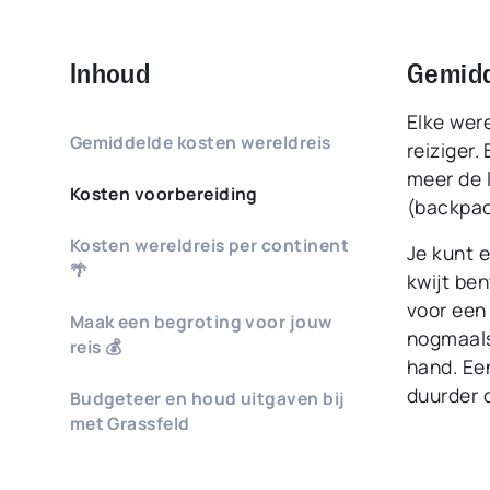
Inhoud
Gemidd
Elke were
Gemiddelde kosten wereldreis
reiziger.
meer de l
Kosten voorbereiding
(backpac
Kosten wereldreis per continent
Je kunt e
🌴
kwijt be
voor een
Maak een begroting voor jouw
nogmaals,
reis 💰
hand. Een
duurder d
Budgeteer en houd uitgaven bij
met Grassfeld