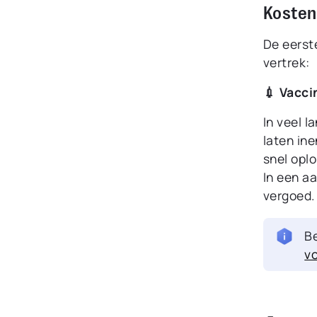
Kosten
De eerst
vertrek:
💉 Vacci
In veel l
laten in
snel opl
In een a
vergoed.
Be
v