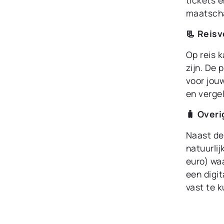
maatscha
📃 Reisv
Op reis k
zijn. De 
voor jouw
en vergel
🧳 Overi
Naast de 
natuurli
euro) wa
een digi
vast te 