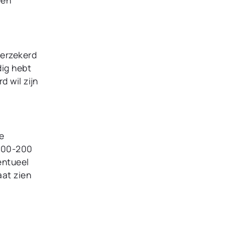
verzekerd
dig hebt
d wil zijn
e
(100-200
entueel
aat zien