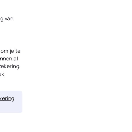
ag van
 om je te
unnen al
zekering.
ak
kering