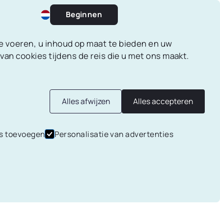
Beginnen
te voeren, u inhoud op maat te bieden en uw
 van cookies tijdens de reis die u met ons maakt.
Spaardoelen
Alles afwijzen
Alles accepteren
Maak spaardoelen aan en werk
len, omdat
s toevoegen
Personalisatie van advertenties
stap voor stap naar je dromen.
n en
oi idee!
eten wat
en rij
 of je
Financiële rapporten
Genereer maandelijkse of
wekelijkse financiële PDF-