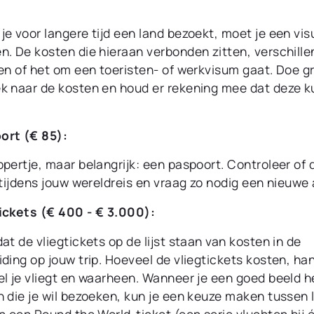
je voor langere tijd een land bezoekt, moet je een vi
n. De kosten die hieraan verbonden zitten, verschille
 en of het om een toeristen- of werkvisum gaat. Doe g
k naar de kosten en houd er rekening mee dat deze 
ort (€ 85):
pertje, maar belangrijk: een paspoort. Controleer of
 tijdens jouw wereldreis en vraag zo nodig een nieuwe 
tickets (€ 400 - € 3.000):
at de vliegtickets op de lijst staan van kosten in de
ding op jouw trip. Hoeveel de vliegtickets kosten, ha
el je vliegt en waarheen. Wanneer je een goed beeld h
n die je wil bezoeken, kun je een keuze maken tussen 
n een Round the World-ticket (een serie vluchten bij 