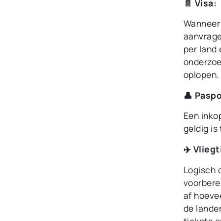
📄 Visa:
Wanneer 
aanvrage
per land
onderzoe
oplopen.
👤 Paspo
Een inkop
geldig is
✈️ Vlieg
Logisch d
voorberei
af hoeve
de lande
tickets e