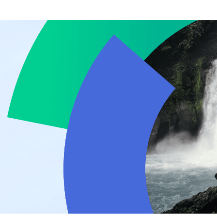
rzicht.
geweldig overzicht.
arten &
Grassfeld Intelligence
en
ngrijke documenten
Stel vragen aan jouw
tenkaarten in de app.
persoonlijke financiële assistent.